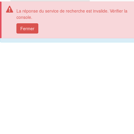
Webservice-Energy Catalogue
Rechercher
La réponse du service de recherche est invalide. Vérifier la
console.
Les cookies assurent le bon
Fermer