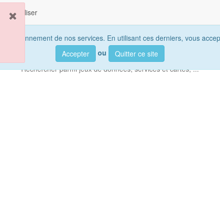
Visualiser
 fonctionnement de nos services. En utilisant ces derniers, vous accepte
ou
Accepter
Quitter ce site
Rechercher parmi
jeux de données, services et cartes, ...